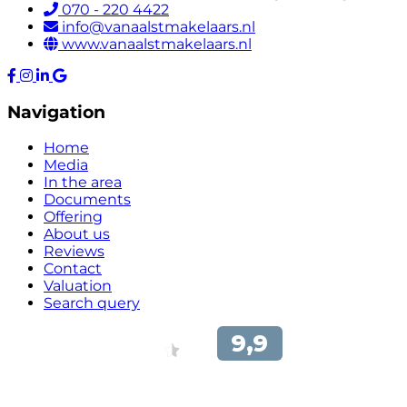
070 - 220 4422
info@vanaalstmakelaars.nl
www.vanaalstmakelaars.nl
Navigation
Home
Media
In the area
Documents
Offering
About us
Reviews
Contact
Valuation
Search query