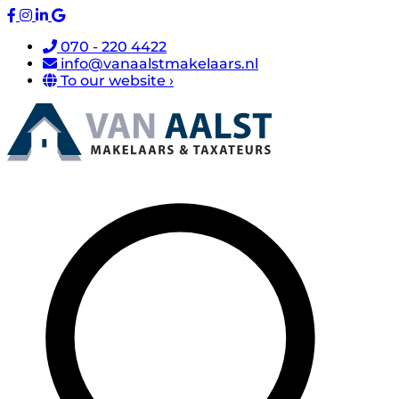
070 - 220 4422
info@vanaalstmakelaars.nl
To our website ›