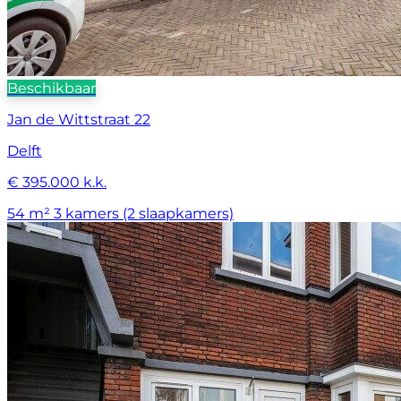
Beschikbaar
Jan de Wittstraat 22
Delft
€ 395.000 k.k.
54 m²
3 kamers (2 slaapkamers)