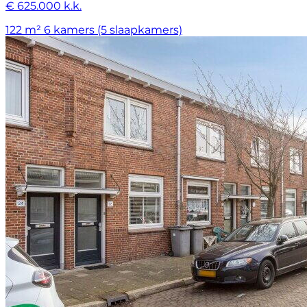
€ 625.000 k.k.
122 m²
6 kamers (5 slaapkamers)