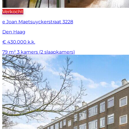
Verkocht
e Joan Maetsuyckerstraat 3228
Den Haag
€ 430.000 k.k.
79 m²
3 kamers (2 slaapkamers)