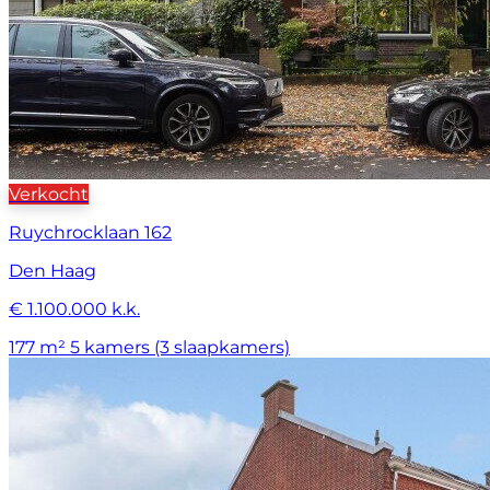
Verkocht
Ruychrocklaan 162
Den Haag
€ 1.100.000 k.k.
177 m²
5 kamers (3 slaapkamers)