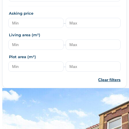
Asking price
–
Living area (m²)
–
Plot area (m²)
–
Clear filters