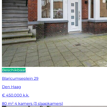
Beschikbaar
Blaricumseplein 29
Den Haag
€ 450.000 k.k.
80 m²
4 kamers (3 slaapkamers)