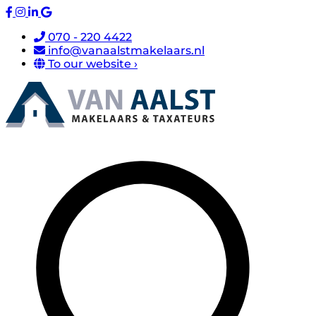
070 - 220 4422
info@vanaalstmakelaars.nl
To our website ›