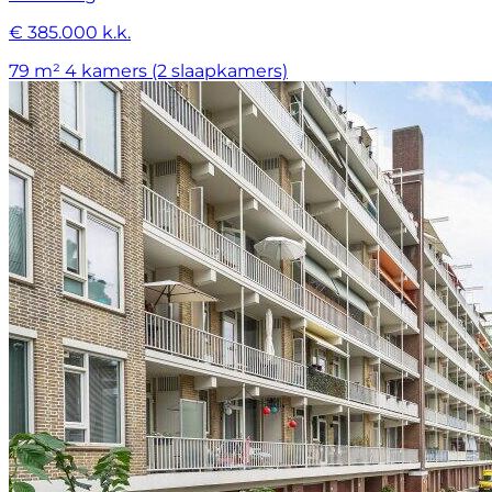
€ 385.000 k.k.
79 m²
4 kamers (2 slaapkamers)